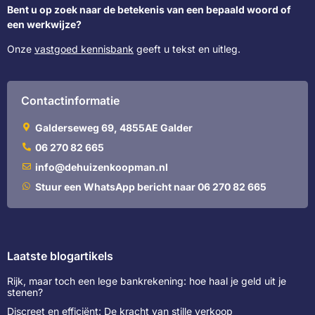
Bent u op zoek naar de betekenis van een bepaald woord of
een werkwijze?
Onze
vastgoed kennisbank
geeft u tekst en uitleg.
Contactinformatie
Galderseweg 69, 4855AE Galder
06 270 82 665
info@dehuizenkoopman.nl
Stuur een WhatsApp bericht naar 06 270 82 665
Laatste blogartikels
Rijk, maar toch een lege bankrekening: hoe haal je geld uit je
stenen?
Discreet en efficiënt: De kracht van stille verkoop