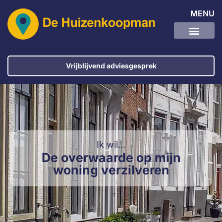
MENU
Vrijblijvend adviesgesprek
Ik wil...
De overwaarde op mijn
woning verzilveren