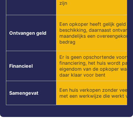
zijn
Een opkoper heeft gelijk geld te
beschikking, daarnaast ontvangt
Ontvangen geld
maandelijks een overeengekom
bedrag
Er is geen opschortende voorw
financiering, het huis wordt pas
Financieel
eigendom van de opkoper wann
daar klaar voor bent
Een huis verkopen zonder veel 
Samengevat
met een werkwijze die werkt voo