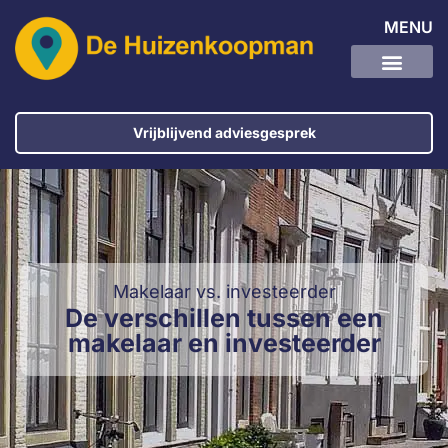
MENU
Vrijblijvend adviesgesprek
Makelaar vs. investeerder
De verschillen tussen een
makelaar en investeerder