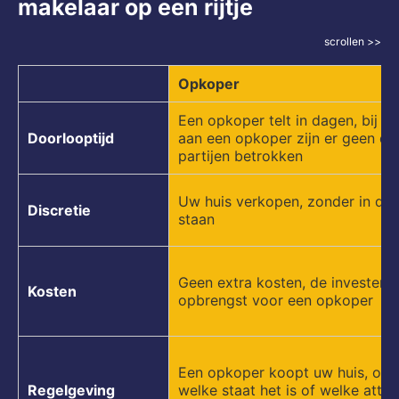
makelaar op een rijtje
scrollen >>
Opkoper
Een opkoper telt in dagen, bij v
Doorlooptijd
aan een opkoper zijn er geen de
partijen betrokken
Uw huis verkopen, zonder in de k
Discretie
staan
Geen extra kosten, de investerin
Kosten
opbrengst voor een opkoper
Een opkoper koopt uw huis, ong
Regelgeving
welke staat het is of welke attes