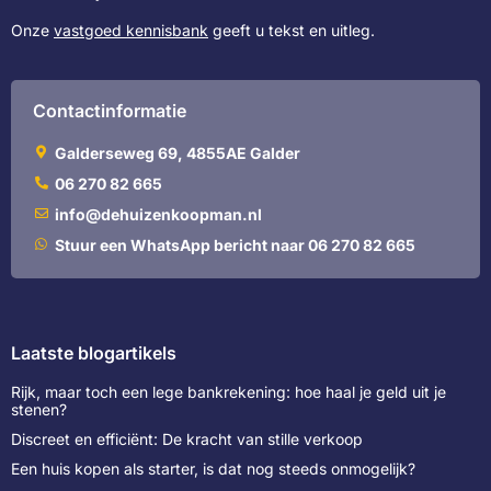
Onze
vastgoed kennisbank
geeft u tekst en uitleg.
Contactinformatie
Galderseweg 69, 4855AE Galder
06 270 82 665
info@dehuizenkoopman.nl
Stuur een WhatsApp bericht naar 06 270 82 665
Laatste blogartikels
Rijk, maar toch een lege bankrekening: hoe haal je geld uit je
stenen?
Discreet en efficiënt: De kracht van stille verkoop
Een huis kopen als starter, is dat nog steeds onmogelijk?