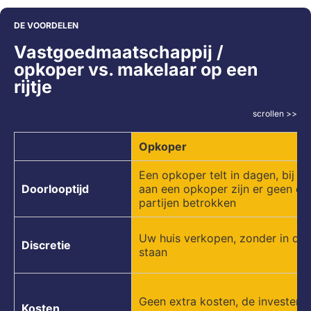
DE VOORDELEN
Vastgoedmaatschappij /
opkoper vs. makelaar op een
rijtje
scrollen >>
Opkoper
Een opkoper telt in dagen, bij v
Doorlooptijd
aan een opkoper zijn er geen de
partijen betrokken
Uw huis verkopen, zonder in de k
Discretie
staan
Geen extra kosten, de investerin
Kosten