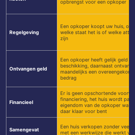
opbrengst voor een opkoper
Een opkoper koopt uw huis, ong
Regelgeving
welke staat het is of welke attes
zijn
Een opkoper heeft gelijk geld te
beschikking, daarnaast ontvangt
Ontvangen geld
maandelijks een overeengekom
bedrag
Er is geen opschortende voorw
financiering, het huis wordt pas
Financieel
eigendom van de opkoper wann
daar klaar voor bent
Een huis verkopen zonder veel 
Samengevat
met een werkwijze die werkt voo