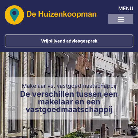
MENU
Vrijblijvend adviesgesprek
Makelaar vs. vastgoedmaatschappij
De verschillen tussen een
makelaar en een
vastgoedmaatschappij